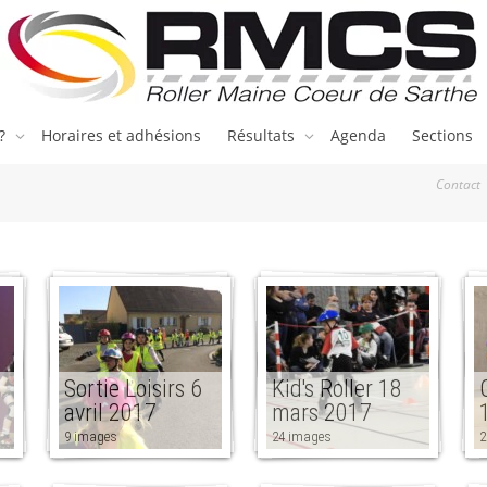
 ?
Horaires et adhésions
Résultats
Agenda
Sections
Contact
8
Sortie Loisirs 6
Kid's Roller 18
avril 2017
mars 2017
9 images
24 images
2