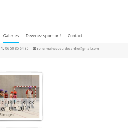
Galeries
Devenez sponsor !
Contact
06 50 85 64 85
rollermainecoeurdesarthe@gmail.com
Cours Loustiks
1er juin 2017
5 images