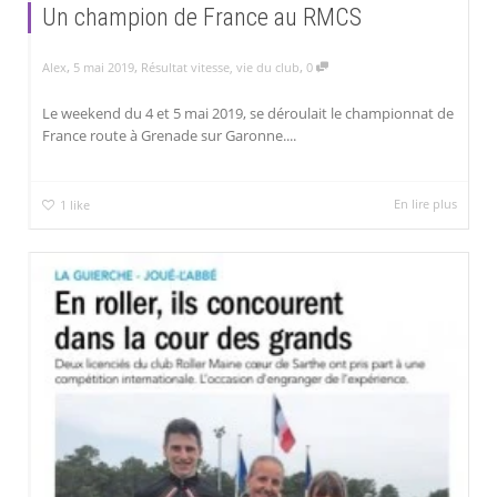
Un champion de France au RMCS
,
,
,
Alex
5 mai 2019
Résultat vitesse
,
vie du club
0
Le weekend du 4 et 5 mai 2019, se déroulait le championnat de
France route à Grenade sur Garonne....
En lire plus
1
like