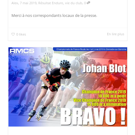
,
,
,
Alex
7 mai 2019
Résultat Enduro
,
vie du club
0
Merci à nos correspondants locaux de la presse.
En lire plus
0
likes