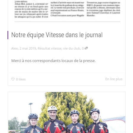
Notre équipe Vitesse dans le journal
,
,
,
Alex
2 mai 2019
Résultat vitesse
,
vie du club
0
Merci à nos correspondants locaux de la presse.
En lire plus
0
likes