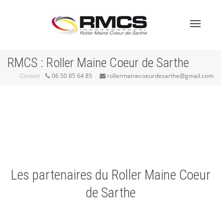
Activer/
RMCS : Roller Maine Coeur de Sarthe
Contact
06 50 85 64 85
rollermainecoeurdesarthe@gmail.com
navigati
Les partenaires du Roller Maine Coeur
de Sarthe