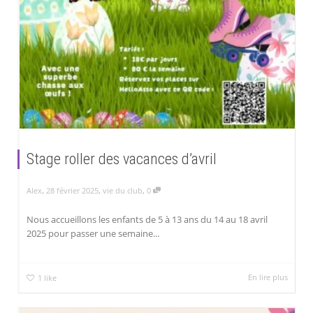
Stage roller des vacances d’avril
,
,
,
Alex
28 février 2025
vie du club
0
Nous accueillons les enfants de 5 à 13 ans du 14 au 18 avril
2025 pour passer une semaine...
En lire plus
1
like