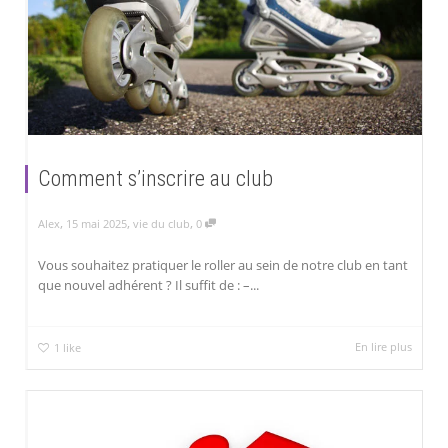
Comment s’inscrire au club
,
,
,
Alex
15 mai 2025
vie du club
0
Vous souhaitez pratiquer le roller au sein de notre club en tant
que nouvel adhérent ? Il suffit de : –...
En lire plus
1
like