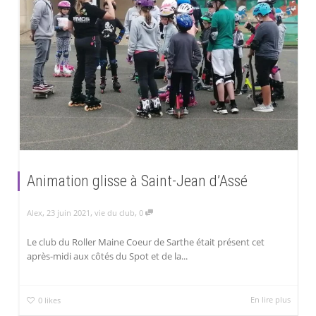
Animation glisse à Saint-Jean d’Assé
,
,
,
Alex
23 juin 2021
vie du club
0
Le club du Roller Maine Coeur de Sarthe était présent cet
après-midi aux côtés du Spot et de la...
En lire plus
0
likes