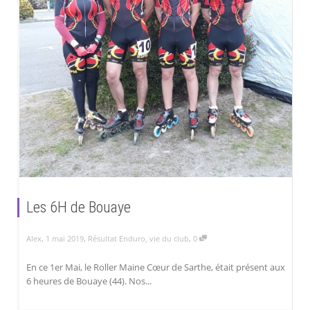
Les 6H de Bouaye
,
,
,
Alex
1 mai 2019
Résultat Enduro
,
vie du club
0
En ce 1er Mai, le Roller Maine Cœur de Sarthe, était présent aux
6 heures de Bouaye (44). Nos...