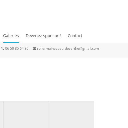
Galeries
Devenez sponsor !
Contact
06 50 85 64 85
rollermainecoeurdesarthe@gmail.com